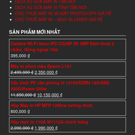
DỊCH VỤ SỬA MÁY IN TÂN NƠI
DỊCH VỤ SỬA MÁY VI TÍNH TẬN NƠI
CHO THUÊ MÁY IN VÀ MÁY PHOTOCOPY GIÁ RẺ
CHO THUÊ MÁY IN – MỰC IN LASER GIÁ RẺ
SẢN PHẨM MỚI NHẤT
Camera Wi-Fi Imou IPC-C32SP 2K 3MP Đàm thoại 2
chiều, Hồng ngoại 10m
395,000
₫
Máy in phun màu Epson L121
2,499,000
₫
2,350,000
₫
Cấu hình PC văn phòng i3 12100/DDR4 16G/SSD
250G/Power 550w
11,690,000
₫
10,150,000
₫
Hộp Máy in HP MFP 139fnw tương thích
800,000
₫
Hộp mực in 110A W1112A chính hãng
2,090,000
₫
1,990,000
₫