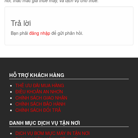
hỏi, thắc mắc giá thuê máy, và dịch vụ cho thuê.
Trả lời
Bạn phải
đăng nhập
để gửi phản hồi.
HỖ TRỢ KHÁCH HÀNG
THẺ ƯU ĐÃI MUA HÀNG
ĐIỀU KHOẢN AN NHƠN
CHÍNH SÁCH GIAO NHẬN
CHÍNH SÁCH BẢO HÀNH
CHÍNH SÁCH ĐỔI TRẢ
DANH MỤC DỊCH VỤ TẬN NƠI
DỊCH VỤ BƠM MỰC MÁY IN TẬN NƠI