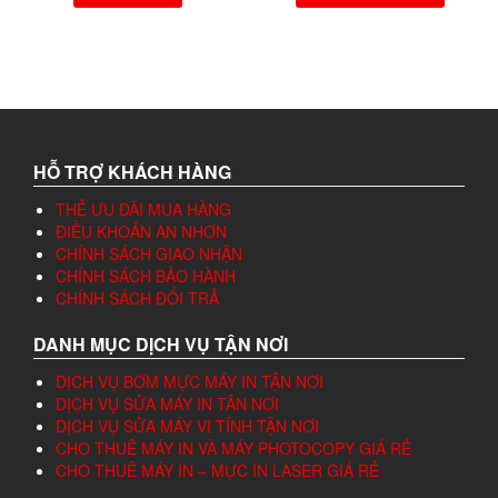
HỖ TRỢ KHÁCH HÀNG
THẺ ƯU ĐÃI MUA HÀNG
ĐIỀU KHOẢN AN NHƠN
CHÍNH SÁCH GIAO NHẬN
CHÍNH SÁCH BẢO HÀNH
CHÍNH SÁCH ĐỔI TRẢ
DANH MỤC DỊCH VỤ TẬN NƠI
DỊCH VỤ BƠM MỰC MÁY IN TẬN NƠI
DỊCH VỤ SỬA MÁY IN TÂN NƠI
DỊCH VỤ SỬA MÁY VI TÍNH TẬN NƠI
CHO THUÊ MÁY IN VÀ MÁY PHOTOCOPY GIÁ RẺ
CHO THUÊ MÁY IN – MỰC IN LASER GIÁ RẺ