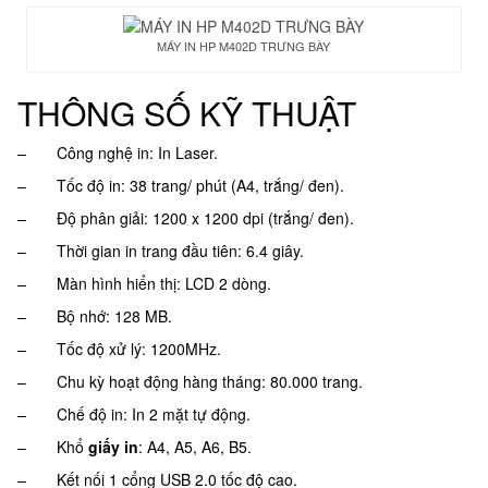
MÁY IN HP M402D TRƯNG BÀY
THÔNG SỐ KỸ THUẬT
– Công nghệ in: In Laser.
– Tốc độ in: 38 trang/ phút (A4, trắng/ đen).
– Độ phân giải: 1200 x 1200 dpi (trắng/ đen).
– Thời gian in trang đầu tiên: 6.4 giây.
– Màn hình hiển thị: LCD 2 dòng.
– Bộ nhớ: 128 MB.
– Tốc độ xử lý: 1200MHz.
– Chu kỳ hoạt động hàng tháng: 80.000 trang.
– Chế độ in: In 2 mặt tự động.
– Khổ
giấy in
: A4, A5, A6, B5.
– Kết nối 1 cổng USB 2.0 tốc độ cao.