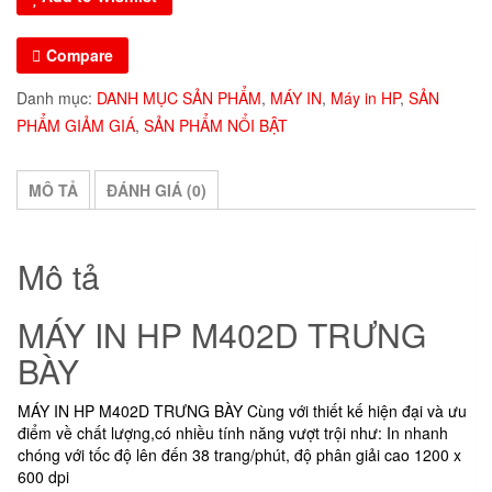
Compare
Danh mục:
DANH MỤC SẢN PHẨM
,
MÁY IN
,
Máy in HP
,
SẢN
PHẨM GIẢM GIÁ
,
SẢN PHẨM NỔI BẬT
MÔ TẢ
ĐÁNH GIÁ (0)
Mô tả
MÁY IN HP M402D TRƯNG
BÀY
MÁY IN HP M402D TRƯNG BÀY Cùng với thiết kế hiện đại và ưu
điểm về chất lượng,có nhiều tính năng vượt trội như: In nhanh
chóng với tốc độ lên đến 38 trang/phút, độ phân giải cao 1200 x
600 dpi