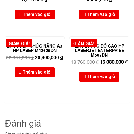
Thêm vào giỏ
Thêm vào giỏ
GIẢM GIÁ!
GIẢM GIÁ!
MÁY IN ĐA CHỨC NĂNG A3
MÁY IN TỐC ĐỘ CAO HP
HP LASER M42625DN
LASERJET ENTERPRISE
M507DN
22,391,000
₫
20,800,000
₫
18,760,000
₫
16,080,000
₫
Thêm vào giỏ
Thêm vào giỏ
Đánh giá
Chưa có đánh giá nào.