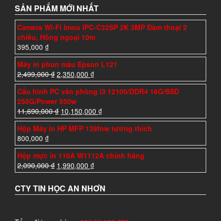
SẢN PHẨM MỚI NHẤT
Camera Wi-Fi Imou IPC-C32SP 2K 3MP Đàm thoại 2
chiều, Hồng ngoại 10m
395,000
₫
Máy in phun màu Epson L121
2,499,000
₫
2,350,000
₫
Cấu hình PC văn phòng i3 12100/DDR4 16G/SSD
250G/Power 550w
11,690,000
₫
10,150,000
₫
Hộp Máy in HP MFP 139fnw tương thích
800,000
₫
Hộp mực in 110A W1112A chính hãng
2,090,000
₫
1,990,000
₫
CTY TIN HỌC AN NHƠN