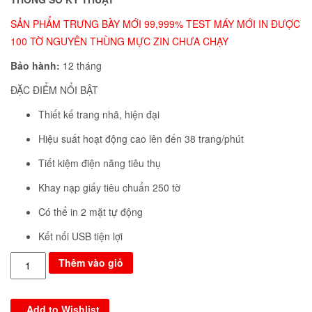
SẢN PHẨM TRƯNG BÀY MỚI 99,999% TEST MÁY MỚI IN ĐƯỢC
100 TỜ NGUYÊN THÙNG MỰC ZIN CHƯA CHẠY
Bảo hành:
12 tháng
ĐẶC ĐIỂM NỔI BẬT
Thiết kế trang nhã, hiện đại
Hiệu suất hoạt động cao lên đến 38 trang/phút
Tiết kiệm điện năng tiêu thụ
Khay nạp giấy tiêu chuẩn 250 tờ
Có thể in 2 mặt tự động
Kết nối USB tiện lợi
Số
Thêm vào giỏ
lượng
Add to Wishlist