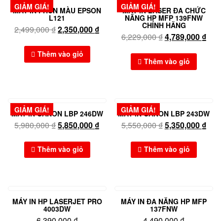
GIẢM GIÁ!
GIẢM GIÁ!
MÁY IN PHUN MÀU EPSON
MÁY IN LASER ĐA CHỨC
L121
NĂNG HP MFP 139FNW
CHÍNH HÃNG
2,499,000
₫
2,350,000
₫
6,229,000
₫
4,789,000
₫
Thêm vào giỏ
Thêm vào giỏ
GIẢM GIÁ!
GIẢM GIÁ!
MÁY IN CANON LBP 246DW
MÁY IN CANON LBP 243DW
5,980,000
₫
5,850,000
₫
5,550,000
₫
5,350,000
₫
Thêm vào giỏ
Thêm vào giỏ
MÁY IN HP LASERJET PRO
MÁY IN ĐA NĂNG HP MFP
4003DW
137FNW
6,390,000
₫
4,490,000
₫