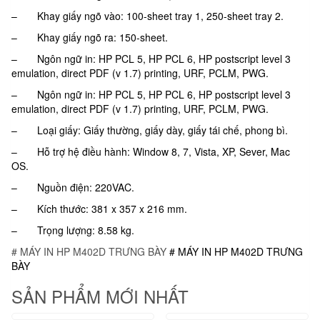
– Khay giấy ngõ vào: 100-sheet tray 1, 250-sheet tray 2.
– Khay giấy ngõ ra: 150-sheet.
– Ngôn ngữ in: HP PCL 5, HP PCL 6, HP postscript level 3
emulation, direct PDF (v 1.7) printing, URF, PCLM, PWG.
– Ngôn ngữ in: HP PCL 5, HP
PC
L 6, HP postscript level
3
emul
ation, direct PDF (v 1.7) printing, URF, PCLM, PWG.
– Loại giấy: Giấy thường, giấy dày, giấy tái chế, phong bì.
– Hỗ trợ hệ điều hành: Window 8, 7, Vista, XP, Sever, Mac
OS.
– Nguồn điện: 220VAC.
– Kích thước: 381 x 357 x 216 mm.
– Trọng lượng: 8.58 kg.
# MÁY IN HP M402D TRƯNG BÀY
# MÁY IN HP M402D TRƯNG
BÀY
SẢN PHẨM MỚI NHẤT